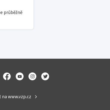
je průběžně
ít na www.vzp.cz