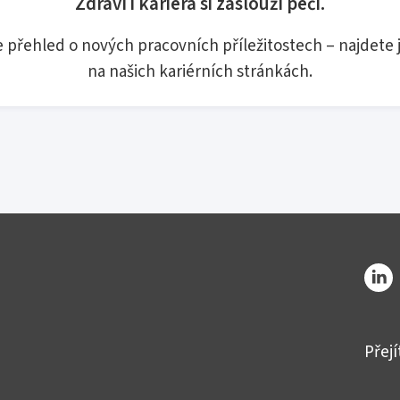
Zdraví i kariéra si zaslouží péči.
e přehled o nových pracovních příležitostech – najdete 
na našich kariérních stránkách.
Přej