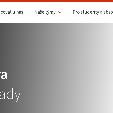
acovat u nás
Naše týmy
Pro studenty a abs
ra
tady